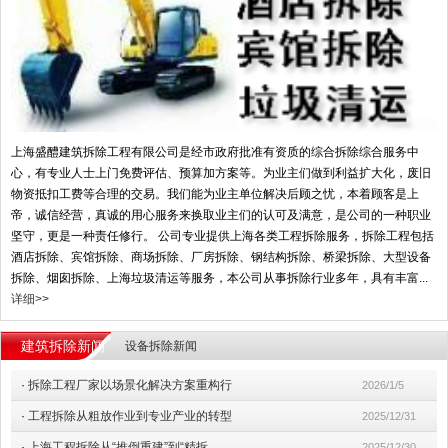
上海盛醴建筑拆除工程有限公司是经市政府批准有资质的综合拆除综合服务中
心，有专业人士上门免费评估、预算加方案等。为业主们做到利益扩大化，废旧
物资抵扣工费等合理的交易。我们能为业主单位解决后顾之忧，本着顾客是上
帝，诚信经营，真诚的用心服务来换取业主们的认可及满意，是公司的一种职业
坚守，更是一种责任修行。 公司专业提供上海各类工程拆除服务，拆除工程包括
酒店拆除、宾馆拆除、商场拆除、厂房拆除、钢结构拆除、桥梁拆除、大型设备
拆除、烟囱拆除、上海垃圾清运等服务，本公司从事拆除行业多年，具有丰富...
详细>>
建筑拆除新闻
设备拆除新闻
·
拆除工程厂家以场景化解决方案重构行
2026/1/5
·
工程拆除从粗放作业到专业产业的转型
2025/12/31
·
上海工程拆除从“推倒重建”到“精拆
2025/12/30