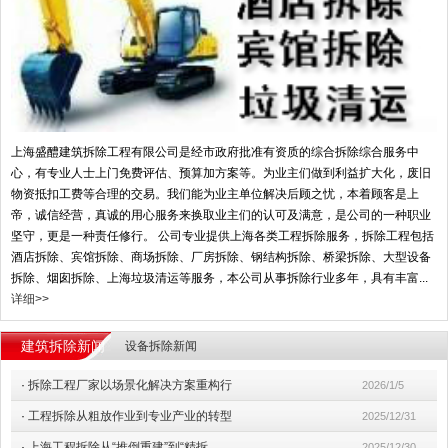
上海盛醴建筑拆除工程有限公司是经市政府批准有资质的综合拆除综合服务中
心，有专业人士上门免费评估、预算加方案等。为业主们做到利益扩大化，废旧
物资抵扣工费等合理的交易。我们能为业主单位解决后顾之忧，本着顾客是上
帝，诚信经营，真诚的用心服务来换取业主们的认可及满意，是公司的一种职业
坚守，更是一种责任修行。 公司专业提供上海各类工程拆除服务，拆除工程包括
酒店拆除、宾馆拆除、商场拆除、厂房拆除、钢结构拆除、桥梁拆除、大型设备
拆除、烟囱拆除、上海垃圾清运等服务，本公司从事拆除行业多年，具有丰富...
详细>>
建筑拆除新闻
设备拆除新闻
·
拆除工程厂家以场景化解决方案重构行
2026/1/5
·
工程拆除从粗放作业到专业产业的转型
2025/12/31
·
上海工程拆除从“推倒重建”到“精拆
2025/12/30